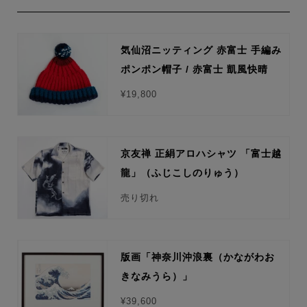
気仙沼ニッティング 赤富士 手編み
ポンポン帽子 / 赤富士 凱風快晴
¥19,800
京友禅 正絹アロハシャツ 「富士越
龍」（ふじこしのりゅう）
売り切れ
版画「神奈川沖浪裏（かながわお
きなみうら）」
¥39,600