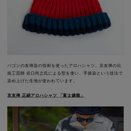
パゴンの友禅染の技術を使ったアロハシャツ。京友禅の伝
統工芸師 谷口尚之氏による型を使い、
手捺染という技法で
染め上げた生地が使われています。
京友禅 正絹アロハシャツ 「富士越龍」