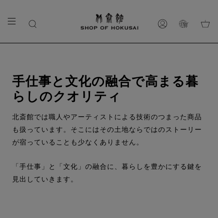
カ
商
ア
ー
品
カ
ト
を
ウ
探
ン
手仕事と文化の融合で高まる暮
す
ト
らしのクオリティ
北斎館では職人やアーティストによる技術のつまった商品
も扱っています。そこにはその土地ならではのストーリー
が宿っていることも少なくありません。
「手仕事」と「文化」の融合に、暮らしを豊かにする鍵を
見出していきます。