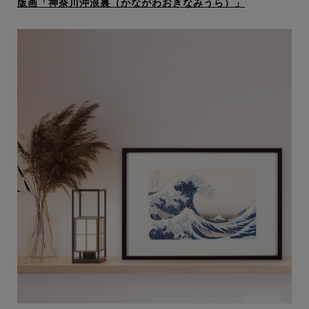
版画「神奈川沖浪裏（かながわおきなみうら）」