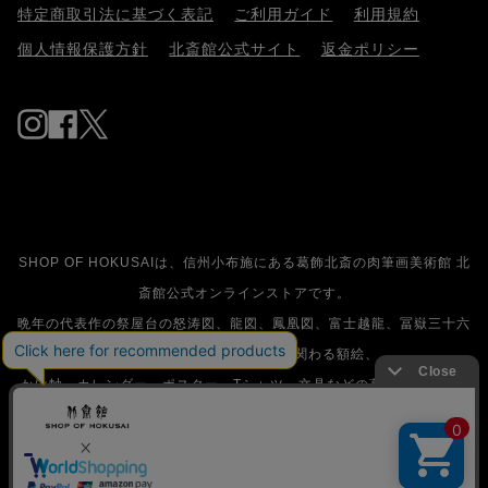
特定商取引法に基づく表記
ご利用ガイド
利用規約
個人情報保護方針
北斎館公式サイト
返金ポリシー
Instagram
Facebook
Twitter
SHOP OF HOKUSAIは、信州小布施にある葛飾北斎の肉筆画美術館 北
斎館公式オンラインストアです。
晩年の代表作の祭屋台の怒涛図、龍図、鳳凰図、富士越龍、冨嶽三十六
景、赤富士、北斎漫画などに関わる額絵、
かけ軸、カレンダー、ポスター、Tシャツ、文具などの葛飾北斎関連グ
ッズを数多く取り扱っています。