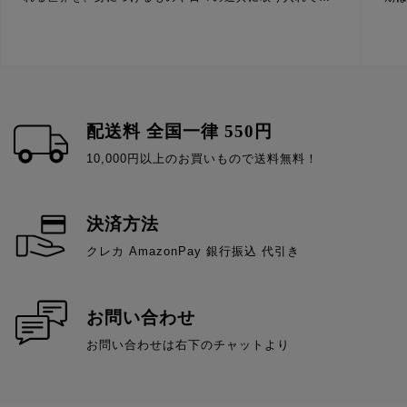
夏の装いを楽しむアパレルから、暑さを和らげる涼感アイ
む
テムまで、北斎の魅力を感じられる品々を揃えました。
も
夏の装いに北斎の美を シルク・コットンアロハ 北斎の作
ご
品を大胆にあしらったアロハシャツは、夏の装いを印象的
す
に演出すること間違いなし。上質なシルク素材は華やかで
が
配送料 全国一律 550円
優雅な着こなし、コットン素材は軽やかでお手入れのしや
な
10,000円以上のお買いもので送料無料！
すさが魅力。 北斎の描いた美しい世界を、身にまとって楽
然
しめます。 京友禅 正絹アロハシャツ 「富士越龍」（ふじ
せて
決済方法
こしのりゅう） 京友禅 正絹アロハシャツ 「怒濤図 男浪」
な
クレカ AmazonPay 銀行振込 代引き
（どとうず おなみ） 【北斎館オーダーカラー】コットンア
て
ロハ 「怒濤図男浪」（どとうず おなみ） 遊び心あふれる
図
夏の一枚、妖怪Tシャツ・グッズ 北斎が描いたユーモラス
は
お問い合わせ
でどこか愛らしい妖怪の姿を、現代のファッションとして
を
お問い合わせは右下のチャットより
楽しめるアイテムです。 北斎Tシャツ 百物語 お岩さん 砂
Pu
色 / ユニセックス 北斎Tシャツ 百物語 こはだ小平二...
地
パ