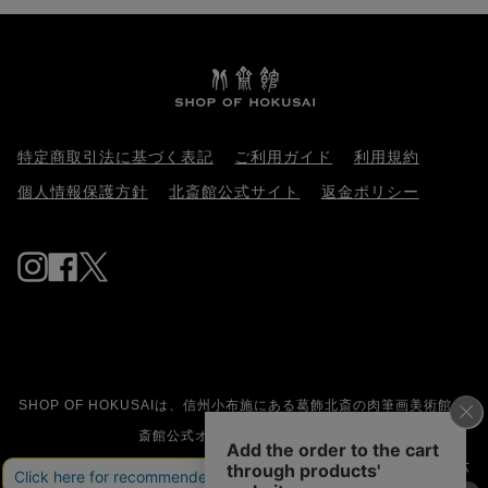
い光
止
ー
中
激が
特定商取引法に基づく表記
ご利用ガイド
利用規約
ージア
個人情報保護方針
北斎館公式サイト
返金ポリシー
館 
Instagram
Facebook
Twitter
SHOP OF HOKUSAIは、信州小布施にある葛飾北斎の肉筆画美術館 北
斎館公式オンラインストアです。
晩年の代表作の祭屋台の怒涛図、龍図、鳳凰図、富士越龍、冨嶽三十六