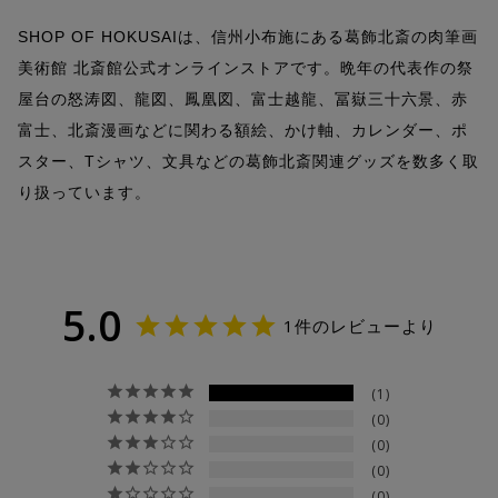
SHOP OF HOKUSAIは、信州小布施にある葛飾北斎の肉筆画
美術館 北斎館公式オンラインストアです。晩年の代表作の祭
屋台の怒涛図、龍図、鳳凰図、富士越龍、冨嶽三十六景、赤
富士、北斎漫画などに関わる額絵、かけ軸、カレンダー、ポ
スター、Tシャツ、文具などの葛飾北斎関連グッズを数多く取
り扱っています。
5.0
1件のレビューより
1
0
0
0
0