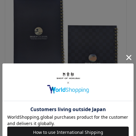
90ページ 6mm方眼 ツインリング
内容
製本