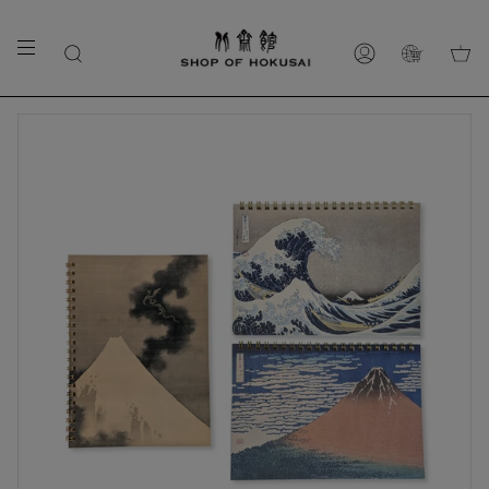
カ
商
ア
ー
品
カ
ト
を
ウ
探
ン
す
ト