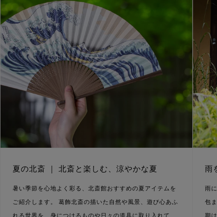
夏の北斎 ｜ 北斎と楽しむ、涼やかな夏
雨
暑い季節を心地よく彩る、北斎館おすすめの夏アイテムを
雨
ご紹介します。 葛飾北斎の描いた自然や風景、遊び心あふ
包
れる世界を、身につけるものや日々の道具に取り入れて。
期