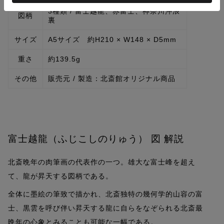
3種類 / 富士越龍、赤富士、神奈川沖浪
図柄
裏
サイズ
A5サイズ 約H210 × W148 × D5mm
重さ
約139.5g
その他
販売元 / 製造：北斎館オリジナル商品
富士越龍（ふじこしのりゅう） 図 解説
北斎晩年の肉筆画の代表作の一つ。
雄大な富士峰を超え
て、龍が昇天する図柄である。
全体に墨絵の筆致で描かれ、北斎独特の幾何学的山容の富
士、黒雲を呼び伴い昇天する龍に自らをなぞられる北斎最
晩年の心象とみることも可能な一幅である。