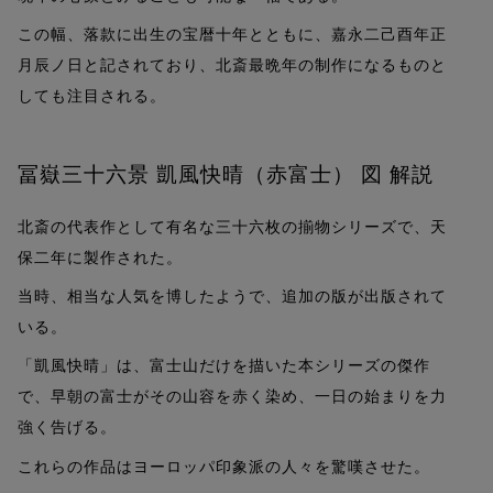
この幅、落款に出生の宝暦十年とともに、嘉永二己酉年正
月辰ノ日と記されており、北斎最晩年の制作になるものと
しても注目される。
冨嶽三十六景 凱風快晴（赤富士） 図 解説
北斎の代表作として有名な三十六枚の揃物シリーズで、天
保二年に製作された。
当時、相当な人気を博したようで、追加の版が出版されて
いる。
「凱風快晴」は、富士山だけを描いた本シリーズの傑作
で、早朝の富士がその山容を赤く染め、一日の始まりを力
強く告げる。
これらの作品はヨーロッパ印象派の人々を驚嘆させた。