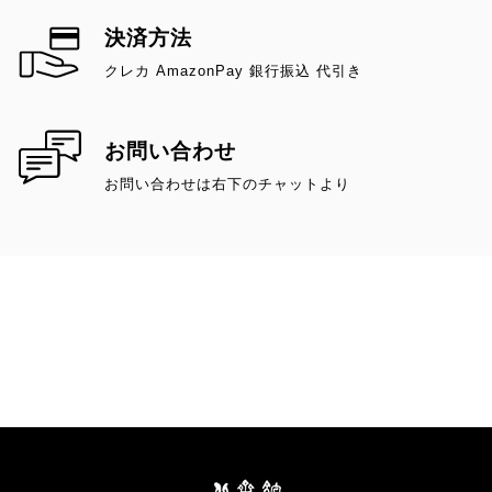
美術作品が収蔵されています。その中でも、実業家ジョ
しめ
ン・ロックフェラーJr.の妻、アビー・オルドリッチ・ロッ
決済方法
こし
クフェラーから寄贈された花鳥版画群は質量ともに優れた
クレカ AmazonPay 銀行振込 代引き
（ど
貴重なコレクションとして知られています。ロックフェラ
ロハ
ー・コレクションは1990年に開催された「ロックフェラー
夏の
お問い合わせ
浮世絵コレクション展 甦える美・花と鳥と」にて日本で
で
お問い合わせは右下のチャットより
公開されました。本展はそれから35年の時を経て新しく企
楽し
画された展覧会です。アメリカのモダン・レディが恋し
色 
た、可憐な浮世絵。アートグッズでもお楽しみください。
北斎館限定オリジナルトートバッグ 北斎館企画展のメイン
ビジュアルの人気が高く、北斎館限定でトートバッグにし
ました。アメリカのモダン・レディが恋した花鳥図の可憐
さが印象的なトートバッグです。 北斎館限定オリジナルト
ートバッグ 図録 ロックフェラー・コレクション花鳥版画展
2026年、コレクションより厳選された163点が来日、全国
を巡回。当館北斎館は巡回の終着点です。本書ではその全