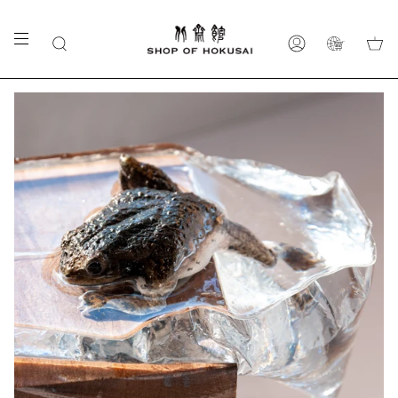
カ
商
ア
ー
品
カ
ト
を
ウ
探
ン
す
ト