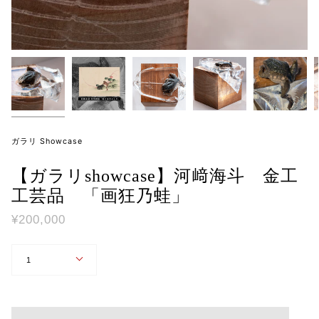
ガラリ Showcase
【ガラリshowcase】河﨑海斗 金工
工芸品 「画狂乃蛙」
¥200,000
数
1
量