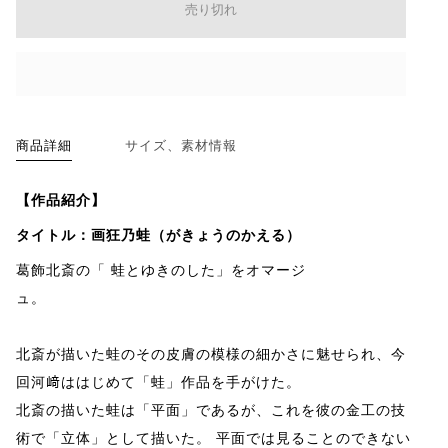
売り切れ
商品詳細
サイズ、素材情報
【作品紹介】
タイトル：画狂乃蛙（がきょうのかえる）
葛飾北斎の「
蛙とゆきのした
」をオマージ
ュ。
北斎が描いた蛙のその皮膚の模様の細かさに魅せられ、今
回河﨑ははじめて「蛙」作品を手がけた。
北斎の描いた蛙は「平面」であるが、これを彼の金工の技
術で「立体」として描いた。 平面では見ることのできない