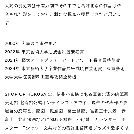
人間の捉え方は千差万別でその中でも葛飾北斎の作品は確
立された形をしており、新たな視点を獲得できたと思いま
す。
2000年 広島県呉市生まれ
2022年 東京藝術大学助成金制度安宅賞
2024年 藝大アートプラザ・アートアワード審査員特別賞
2024年 東京藝術大学卒業作品展平成現在芸術賞、東京藝術
大学大学院美術科工芸専攻鋳金待機
SHOP OF HOKUSAIは、信州小布施にある葛飾北斎の肉筆画
美術館 北斎館公式オンラインストアです。晩年の代表作の祭
屋台の怒涛図、龍図、鳳凰図、富士越龍、冨嶽三十六景、赤
富士、北斎漫画などに関わる額絵、かけ軸、カレンダー、ポ
スター、Tシャツ、文具などの葛飾北斎関連グッズを数多く取