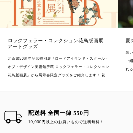
ロックフェラー・コレクション花鳥版画展
夏
アートグッズ
暑
北斎館50周年記念特別展『ロードアイランド・スクール・
ご
オブ・デザイン美術館所蔵 ロックフェラー・コレクション
れ
花鳥版画展』から展示会限定グッズをご紹介します！ 花や
夏
鳥を主題とした花鳥画は古くから絵画の題材として好まれ
テ
ていました。葛飾北斎（1760-1849）や歌川広重（1797-
夏
1858）が活躍した江戸時代には花鳥版画として浮世絵にも
品
取り入れられ、数多く描かれました。1877年創立のアメリ
に
配送料 全国一律 550円
カの美術大学、ロードアイランド・スクール・オブ・デザ
優
10,000円以上のお買いもので送料無料！
イン美術館（RISD美術館）には浮世絵を含む数多くの日本
す