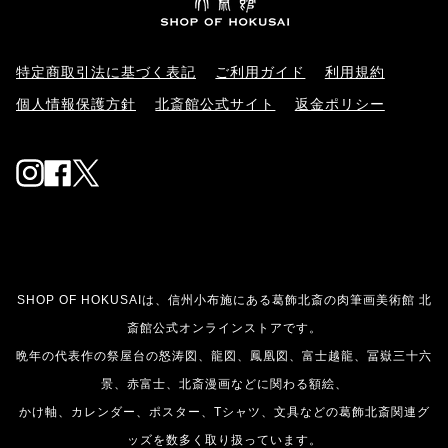
点を収録するとともに、専門家による作品解説、コラムな
どで多角的に徹底詳解されています。展覧会の思い出にも
コレクションにもおすすめです。 図録 ロックフェラー・コ
特定商取引法に基づく表記
ご利用ガイド
利用規約
レクション花鳥版画展 巾着バッグ やわらかな風合いと使い
個人情報保護方針
北斎館公式サイト
返金ポリシー
やすいサイズ感が魅力の巾着バッグ。マチ付きでお財布や
スマートフォンやポーチなどお出かけに必要なものをスッ
Instagram
Facebook
Twitter
キリ収納。ショルダー紐で肩掛けもできます。 巾着バッグ
（ナチュラル赤・ナチュラル黒・黒ゴールド） その他、各
種ステーショナリーグッズもおすすめです。 紙しおり 全3
種類 お気に入りの本にそっと添えれば、アビー・オルドリ
ッチ・ロックフェラーが愛した、小さく愛しき花と鳥の世
SHOP OF HOKUSAIは、信州小布施にある葛飾北斎の肉筆画美術館 北
界が広がる紙しおりです。 しおり（桜にきんぱら、烏瓜に
斎館公式オンラインストアです。
目白/芍薬に小鳥、芙蓉に大瑠璃） 和紙ステッカーシート
晩年の代表作の祭屋台の怒涛図、龍図、鳳凰図、富士越龍、冨嶽三十六
（花、鳥） 和紙ならではのやさしい風合いが魅力のステッ
景、赤富士、北斎漫画などに関わる額絵、
カーシート。手帳やスマートフォンケース、ラッピングの
かけ軸、カレンダー、ポスター、Tシャツ、文具などの葛飾北斎関連グ
アクセントなど気軽に自分らしくアレンジすることができ
ッズを数多く取り扱っています。